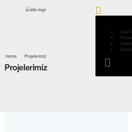
Ana S
Projel
Hakkı
İletişi
Home
Projelerimiz
Projelerimiz