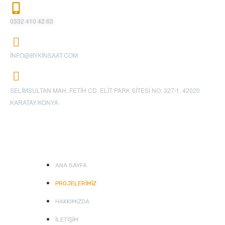
0332 410 42 63
INFO@BYKINSAAT.COM
SELIMSULTAN MAH, FETIH CD. ELIT PARK SITESI NO: 327/1, 42020
KARATAY/KONYA
Hızlı Linkler
ANA SAYFA
PROJELERIMIZ
HAKKIMIZDA
İLETIŞIM