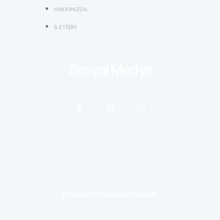
HAKKIMIZDA
İLETIŞIM
Sosyal Medya
BYK İNŞAAT TÜM HAKLARI SAKLIDIR.