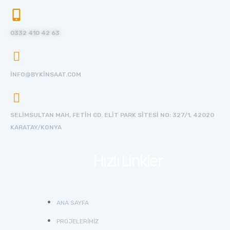
0332 410 42 63
INFO@BYKINSAAT.COM
SELIMSULTAN MAH, FETIH CD. ELIT PARK SITESI NO: 327/1, 42020
KARATAY/KONYA
Hızlı Linkler
ANA SAYFA
PROJELERIMIZ